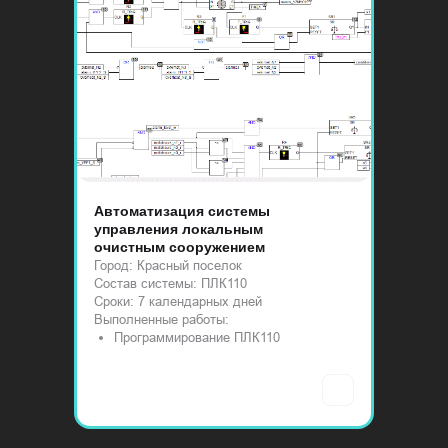
Автоматизация системы
Разработка и внедрение
управления локальным
управления подпиткой в
очистным сооружением
частном доме
Город: Красный поселок
Город: Московская область
Состав системы: ПЛК110
Состав системы: ПР100
Сроки: 7 календарных дней
Сроки: 1 календарный день
Выполненные работы:
Выполненные работы:
Программирование ПЛК110
Сборка щита управления
Программирование ПР100...