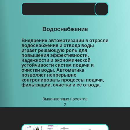
Водоснабжение
Готовые
Главная
Главная
Услуги
решения
Внедрение автоматизации в отрасли
Услуги
водоснабжения и отвода воды
Реализованные
Блог
играет решающую роль для
проекты
Реализованные проекты
повышения эффективности,
надежности и экономической
устойчивости систем подачи и
Связаться
Блог
очистки воды. Автоматика
позволяет непрерывно
Готовые решения
контролировать процессы подачи,
фильтрации, очистки и её отвода.
Связаться
Выполненных проектов
2