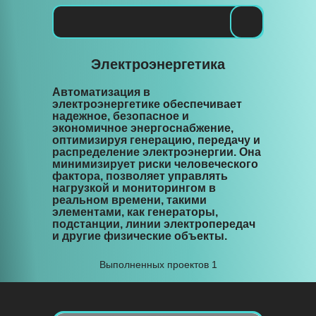
Электроэнергетика
Готовые
Главная
Главная
Услуги
решения
Автоматизация в
Услуги
электроэнергетике обеспечивает
Реализованные
надежное, безопасное и
Блог
проекты
экономичное энергоснабжение,
Реализованные проекты
оптимизируя генерацию, передачу и
распределение электроэнергии. Она
Связаться
Блог
минимизирует риски человеческого
фактора, позволяет управлять
нагрузкой и мониторингом в
Готовые решения
реальном времени, такими
элементами, как генераторы,
подстанции, линии электропередач
и другие физические объекты.
Связаться
Выполненных проектов 1