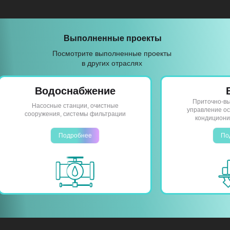
Выполненные проекты
Посмотрите выполненные проекты
в других отраслях
Водоснабжение
B
Приточно-выт
Насосные станции, очистные
управление осв
сооружения, системы фильтрации
кондициониро
Подробнее
Подр