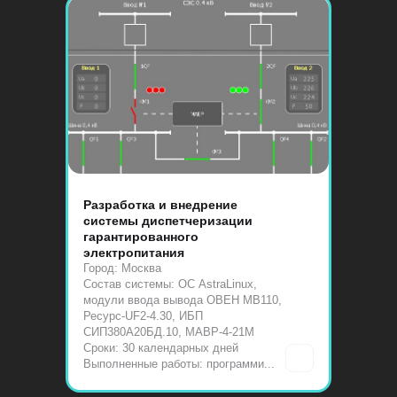
Разработка и внедрение
системы диспетчеризации
гарантированного
электропитания
Город: Москва
Состав системы: ОС AstraLinux,
модули ввода вывода ОВЕН МВ110,
Ресурс-UF2-4.30, ИБП
СИП380А20БД.10, МАВР-4-21М
Сроки: 30 календарных дней
Выполненные работы: программи...