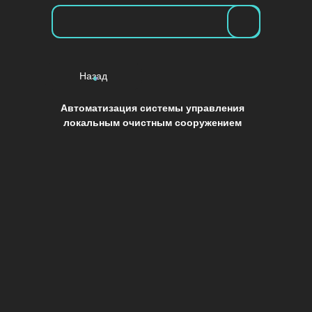
Готовые
Главная
Главная
Услуги
Назад
решения
Услуги
Автоматизация системы управления
Реализованные
Блог
локальным очистным сооружением
проекты
Реализованные проекты
Связаться
Блог
Готовые решения
Связаться