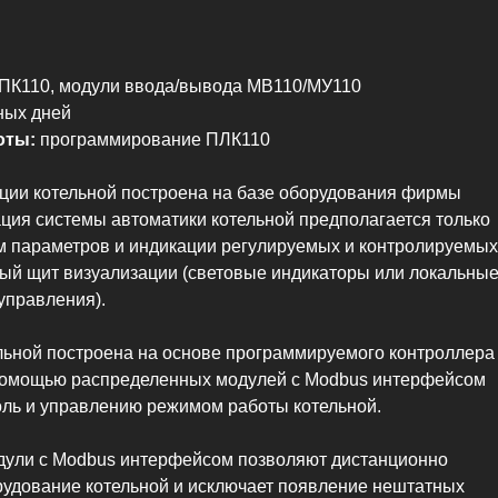
ПК110, модули ввода/вывода МВ110/МУ110
ных дней
оты:
программирование ПЛК110
ции котельной построена на базе оборудования фирмы
ция системы автоматики котельной предполагается только
м параметров и индикации регулируемых и контролируемых
ный щит визуализации (световые индикаторы или локальны
управления).
льной построена на основе программируемого контроллера
помощью распределенных модулей с Modbus интерфейсом
оль и управлению режимом работы котельной.
ули с Modbus интерфейсом позволяют дистанционно
рудование котельной и исключает появление нештатных