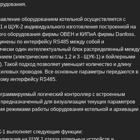
рудования.
равление оборудованием котельной осуществляется с
 и ЩУК-2 индивидуального изготовления построенной на
ого оборудования фирмы ОВЕН и КИПиА фирмы Danfoss.
динены по интерфейсу RS485 между собой и
ически один интеллектуальный блок распределенный между
ием (электрические котлы 1,2 и 3 - ЩУК-1) и бойлерными
). Такой подход позволяет уменьшит количество и длину
иловых проводов. Все основные параметры передаются в
ому интерфейсу RS485.
ограммируемый логический контроллер с встроенным
 предназначенный для визуализации текущих параметров
ния режимами работы оборудования котельной и архивации
-1 выполняет следующие функции:
ндикация на ЩУК 1 отказа отдельных устройств и