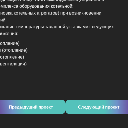
комплекса оборудования котельной;
новка котельных агрегатов) при возникновении
ий.
ржание температуры заданной уставками следующих
абжения:
топление)
 (отопление)
(отопление)
(вентиляция)
Предыдущий проект
Следующий проект