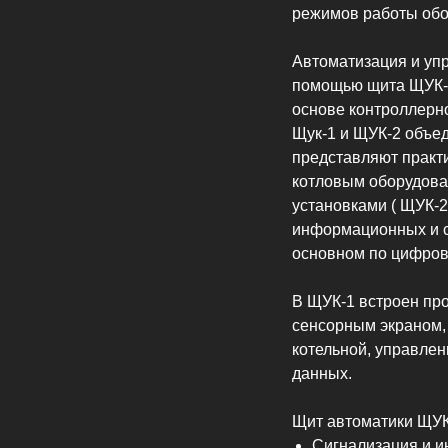
режимов работы обо
Автоматизация и уп
помощью щита ЩУК-1
основе контроллерн
Щук-1 и ЩУК-2 объе
представляют практ
котловым оборудован
установками ( ЩУК-2
информационных и с
основном по цифров
В ЩУК-1 встроен пр
сенсорным экраном,
котельной, управле
данных.
Щит автоматики ЩУК
Сигнализация и и