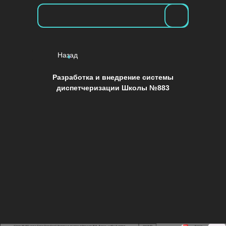
Готовые
Главная
Главная
Услуги
Назад
решения
Услуги
Разработка и внедрение системы
Реализованные
Блог
диспетчеризации Школы №883
проекты
Реализованные проекты
Связаться
Блог
Готовые решения
Связаться